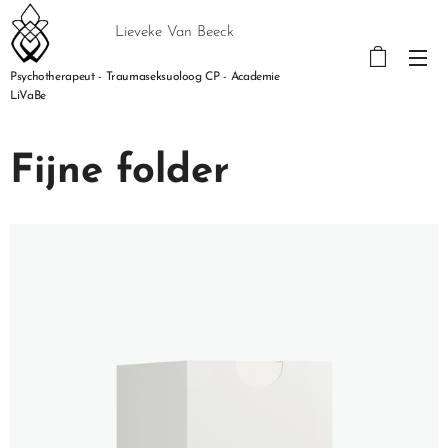
Lieveke Van Beeck
Psychotherapeut - Traumaseksuoloog CP - Academie
LiVaBe
Fijne folder