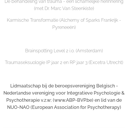
De behandeling van trauma - een lichamelijke herinnering
(met Dr. Marc Van Steenkiste)
Karmische Transformatie (Alchemy of Sparks Frankrijk -
Pyreneeën)
Brainspotting Level 2 i.o. (Amsterdam)
Traumaseksuologie IP jaar 2 en RP jaar 3 (Excetra Utrecht)
Lidmaatschap bij de beroepsvereniging Belgisch -
Nederlandse vereniging voor Integratieve Psychologie &
Psychotherapie v.z.w; (www.ABP-BVP.be) en lid van de
NUO-NAO (European Association for Psychotherapy)