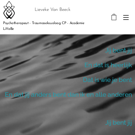
Lieveke Van Beeck
Psychotherapeut - Traumaseksuoloog CP - Academie
LiVaBe
Jij bent jij
En dat is heerlijk
Dat is wie je bent
En dat jij anders bent dan ik en alle anderen
Jij bent jij